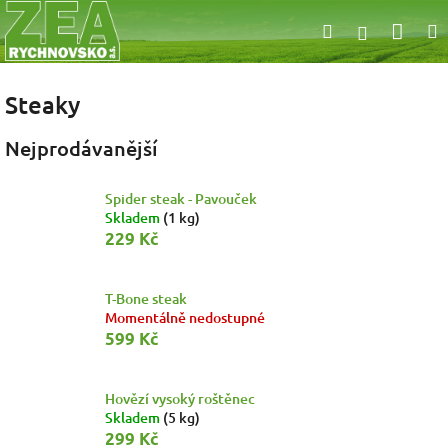
Přejít
Nák
Hledat
na
Přihlášen
obsah
koší
Steaky
Nejprodávanější
Spider steak - Pavouček
Skladem
(1 kg)
229 Kč
T-Bone steak
Momentálně nedostupné
599 Kč
Hovězí vysoký roštěnec
Skladem
(5 kg)
299 Kč