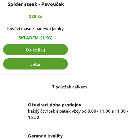
Spider steak - Pavouček
229 Kč
Hovězí maso z pánevní jamky.
SKLADEM
(1 KG)
Do košíku
Detail
7
položek celkem
O
v
l
Otevírací doba prodejny
á
každý čtvrtek a pátek vždy od 8:00 - 11:00 a 11:30 -
d
16:30
a
c
í
Garance kvality
p