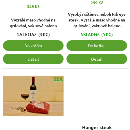
k
299 Kč
349 Kč
t
ů
Vysoký roštěnec neboli Rib eye
Vyzrálé maso vhodné na
steak. Vyzrálé maso vhodné na
grilování, vakuově baleno
grilování, vakuově baleno
NA DOTAZ
(3 KG)
SKLADEM
(5 KG)
Do košíku
Do košíku
Detail
Detail
Hanger steak