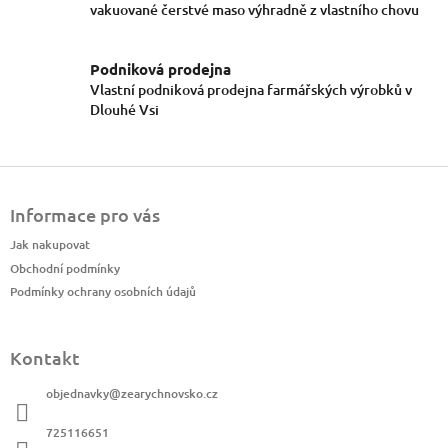
r
vakuované čerstvé maso výhradně z vlastního chovu
v
k
y
Podniková prodejna
v
Vlastní podniková prodejna farmářských výrobků v
ý
Dlouhé Vsi
p
i
s
Z
u
á
Informace pro vás
p
a
Jak nakupovat
t
Obchodní podmínky
í
Podmínky ochrany osobních údajů
Kontakt
objednavky
@
zearychnovsko.cz
725116651