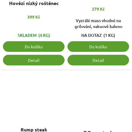
Hovězí nízký roštěnec
279 Kč
399 Kč
Vyzrálé maso vhodné na
grilování, vakuově baleno
SKLADEM
(4 KG)
NA DOTAZ
(1 KG)
Do košíku
Do košíku
Detail
Detail
Rump steak