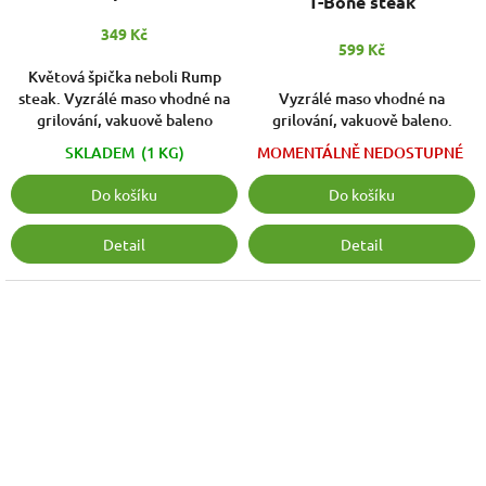
T-Bone steak
349 Kč
599 Kč
Květová špička neboli Rump
Vyzrálé maso vhodné na
steak. Vyzrálé maso vhodné na
grilování, vakuově baleno.
grilování, vakuově baleno
MOMENTÁLNĚ NEDOSTUPNÉ
SKLADEM
(1 KG)
Do košíku
Do košíku
Detail
Detail