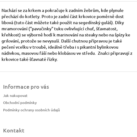
Nachází se za krkem a pokračuje k zadním žebrům, kde plynule
přechází do kotlety. Proto je zadní část krkovice poměrně dost
libová (tuto část můžete také použít na segedínský guláš). Díky
mramorování ("pavučinky" tuku ovlivňující chuť, šťavnatost,
křehkost) se výborně hodí k marinování na steaky nebo na špízy ke
grilování, protože se nevysuší. Další chutnou přípravou je také
pečení vcelku v troubě, ideálně třeba i s pikantní bylinkovou
nádivkou, masovou fáší nebo klobásou ve středu. Znalci připravují z
krkovice také šťavnaté řízky.
Z
á
Informace pro vás
p
a
Jak nakupovat
t
Obchodní podmínky
í
Podmínky ochrany osobních údajů
Kontakt