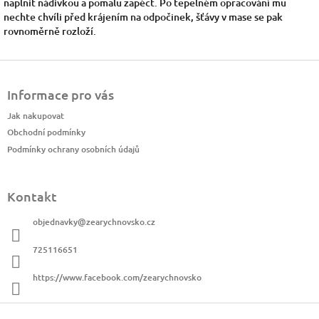
naplnit nádivkou a pomalu zapéct. Po tepelném opracování mu
nechte chvíli před krájením na odpočinek, šťávy v mase se pak
rovnoměrně rozloží.
Z
á
Informace pro vás
p
a
Jak nakupovat
t
Obchodní podmínky
í
Podmínky ochrany osobních údajů
Kontakt
objednavky
@
zearychnovsko.cz
725116651
https://www.facebook.com/zearychnovsko