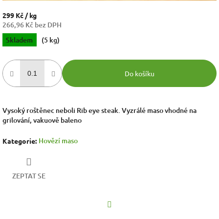
299 Kč
/ kg
266,96 Kč bez DPH
Měrná
Skladem
(5 kg)
cena:
Do košíku
Vysoký roštěnec neboli Rib eye steak. Vyzrálé maso vhodné na
grilování, vakuově baleno
Hovězí maso
Kategorie
:
ZEPTAT SE
Facebook