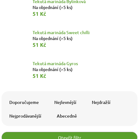
Tekutá marináda Bylinková
Na objednání
(>5 ks)
51 Kč
Tekutá marináda Sweet chilli
Na objednání
(>5 ks)
51 Kč
Tekutá marináda Gyros
Na objednání
(>5 ks)
51 Kč
Ř
a
Doporučujeme
Nejlevnější
Nejdražší
z
e
Nejprodávanější
Abecedně
n
í
p
Otevřít filtr