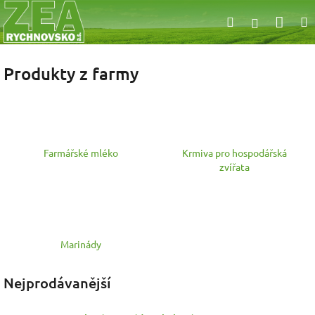
Přejít
Nák
Hledat
na
Přihlášen
obsah
koší
Produkty z farmy
Farmářské mléko
Krmiva pro hospodářská
zvířata
Marinády
Nejprodávanější