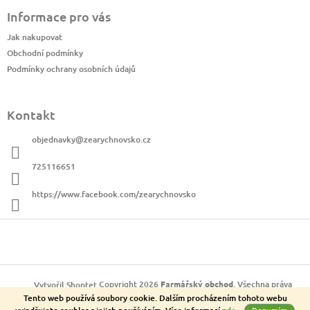
á
Informace pro vás
p
a
Jak nakupovat
t
Obchodní podmínky
í
Podmínky ochrany osobních údajů
Kontakt
objednavky
@
zearychnovsko.cz
725116651
https://www.facebook.com/zearychnovsko
Copyright 2026
Farmářský obchod
. Všechna práva
Vytvořil Shoptet
Tento web používá soubory cookie. Dalším procházením tohoto webu
vyhrazena.
Rozumím