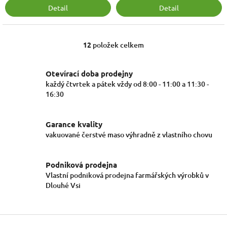
Detail
Detail
12
položek celkem
O
v
l
Otevírací doba prodejny
á
každý čtvrtek a pátek vždy od 8:00 - 11:00 a 11:30 -
d
16:30
a
c
í
Garance kvality
p
r
vakuované čerstvé maso výhradně z vlastního chovu
v
k
y
Podniková prodejna
v
Vlastní podniková prodejna farmářských výrobků v
ý
Dlouhé Vsi
p
i
s
Z
u