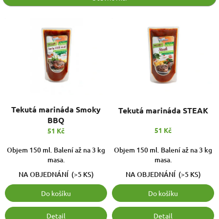
r
o
V
d
ý
u
p
k
i
t
s
ů
p
r
o
d
Tekutá marináda Smoky
Tekutá marináda STEAK
u
BBQ
k
51 Kč
51 Kč
t
ů
Objem 150 ml. Balení až na 3 kg
Objem 150 ml. Balení až na 3 kg
masa.
masa.
NA OBJEDNÁNÍ
(>5 KS)
NA OBJEDNÁNÍ
(>5 KS)
Do košíku
Do košíku
Detail
Detail