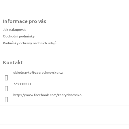
Z
á
Informace pro vás
p
a
Jak nakupovat
t
Obchodní podmínky
í
Podmínky ochrany osobních údajů
Kontakt
objednavky
@
zearychnovsko.cz
725116651
https://www.facebook.com/zearychnovsko