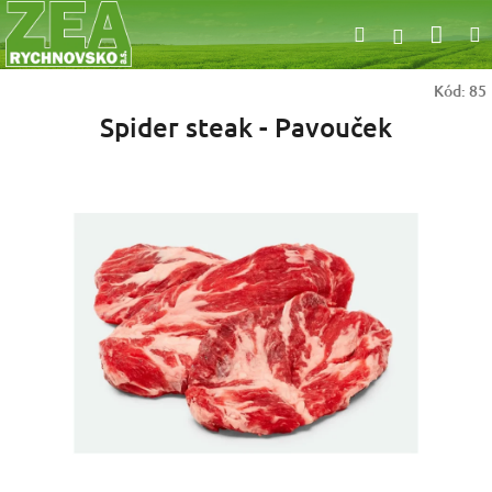
Přejít
Nák
Hledat
na
Přihlášen
obsah
koší
Kód:
85
Spider steak - Pavouček