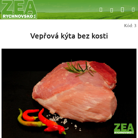
Přejít
Nák
Hledat
na
Přihlášen
obsah
koší
Kód:
3
Vepřová kýta bez kosti