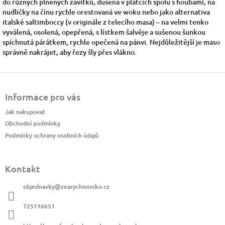
do různých plněných závitků, dušená v plátcích spolu s houbami, na
nudličky na čínu rychle orestovaná ve woku nebo jako alternativa
italské saltimboccy (v originále z telecího masa) – na velmi tenko
vyválená, osolená, opepřená, s lístkem šalvěje a sušenou šunkou
spíchnutá párátkem, rychle opečená na pánvi. Nejdůležitější je maso
správně nakrájet, aby řezy šly přes vlákno.
Z
á
Informace pro vás
p
a
Jak nakupovat
t
Obchodní podmínky
í
Podmínky ochrany osobních údajů
Kontakt
objednavky
@
zearychnovsko.cz
725116651