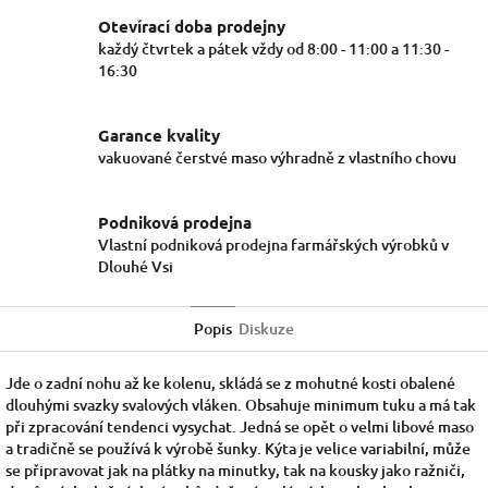
Otevírací doba prodejny
každý čtvrtek a pátek vždy od 8:00 - 11:00 a 11:30 -
16:30
Garance kvality
vakuované čerstvé maso výhradně z vlastního chovu
Podniková prodejna
Vlastní podniková prodejna farmářských výrobků v
Dlouhé Vsi
Popis
Diskuze
Jde o zadní nohu až ke kolenu, skládá se z mohutné kosti obalené
dlouhými svazky svalových vláken. Obsahuje minimum tuku a má tak
při zpracování tendenci vysychat. Jedná se opět o velmi libové maso
a tradičně se používá k výrobě šunky. Kýta je velice variabilní, může
se připravovat jak na plátky na minutky, tak na kousky jako ražniči,