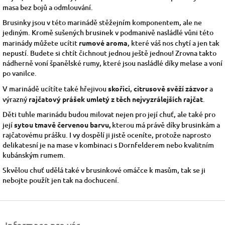
masa bez bojů a odmlouvání.
Brusinky jsou v této marinádě stěžejním komponentem, ale ne
jediným. Kromě sušených brusinek v podmanivě nasládlé vůni této
marinády můžete ucítit
rumové aroma
, které váš nos chytí a jen tak
nepustí. Budete si chtít čichnout jednou ještě jednou! Zrovna takto
nádherně voní španělské rumy, které jsou nasládlé díky melase a voní
po vanilce.
V marinádě ucítíte také hřejivou
skořici
,
citrusově svěží zázvor
a
výrazný
rajčatový prášek umletý z těch nejvyzrálejších rajčat
.
Děti tuhle marinádu budou milovat nejen pro její chuť, ale také pro
její
sytou tmavě červenou barvu,
kterou má právě díky brusinkám a
rajčatovému prášku. I vy dospělí ji jistě oceníte, protože naprosto
delikatesní je na mase v kombinaci s Dornfelderem nebo kvalitním
kubánským rumem.
Skvělou chuť udělá také v brusinkové omáčce k masům, tak se ji
nebojte použít jen tak na dochucení.
Z
á
Informace pro vás