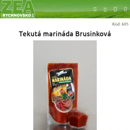
Přejít
Nák
Hledat
na
Přihlášen
obsah
koší
Kód:
605
Tekutá marináda Brusinková