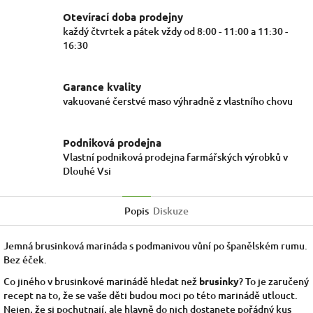
Otevírací doba prodejny
každý čtvrtek a pátek vždy od 8:00 - 11:00 a 11:30 -
16:30
Garance kvality
vakuované čerstvé maso výhradně z vlastního chovu
Podniková prodejna
Vlastní podniková prodejna farmářských výrobků v
Dlouhé Vsi
Popis
Diskuze
Jemná brusinková marináda s podmanivou vůní po španělském rumu.
Bez éček.
Co jiného v brusinkové marinádě hledat než
brusinky
? To je zaručený
recept na to, že se vaše děti budou moci po této marinádě utlouct.
Nejen, že si pochutnají, ale hlavně do nich dostanete pořádný kus