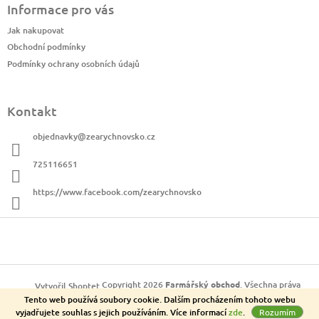
Informace pro vás
p
a
Jak nakupovat
t
Obchodní podmínky
í
Podmínky ochrany osobních údajů
Kontakt
objednavky
@
zearychnovsko.cz
725116651
https://www.facebook.com/zearychnovsko
Copyright 2026
Farmářský obchod
. Všechna práva
Vytvořil Shoptet
Tento web používá soubory cookie. Dalším procházením tohoto webu
vyhrazena.
vyjadřujete souhlas s jejich používáním. Více informací
zde
.
Rozumím