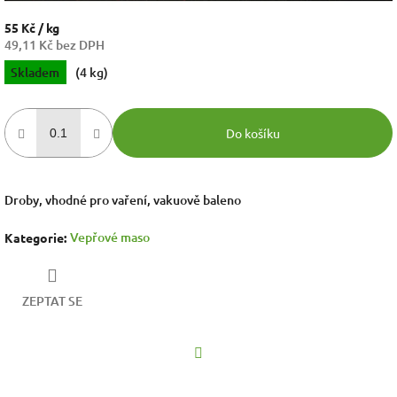
55 Kč
/ kg
49,11 Kč bez DPH
Měrná
Skladem
(4 kg)
cena:
Do košíku
Droby, vhodné pro vaření, vakuově baleno
Vepřové maso
Kategorie
:
ZEPTAT SE
Facebook