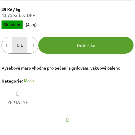
49 Kč
/ kg
43,75 Kč bez DPH
Měrná
Skladem
(4 kg)
cena:
Do košíku
Výsekové maso vhodné pro pečení a grilování, vakuově baleno
Maso
Kategorie
:
ZEPTAT SE
Facebook