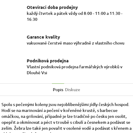
Otevírací doba prodejny
každý čtvrtek a pátek vždy od 8:00 - 11:00 a 11:30 -
16:30
Garance kvality
vakuované čerstvé maso výhradně z vlastního chovu
Podniková prodejna
Vlastní podniková prodejna farmářských výrobků v
Dlouhé Vsi
Popis
Diskuze
Spolu s pečenými koleny jsou nejoblíbenějšími jídly českých hospod.
Hodí se na marinování a pečení v kořeněné krustě, s barbecue
omáčkou, na grilování, případně je lze tradičně po česku jen osolit,
opepřit a okmínovat a péct v troubě s cibulí a česnekem a podávat se
zelím. Žebra lze také jen povařit v osolené vodě a podávat s křenem a