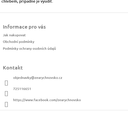
chlebem, případně je vyudit.
Z
á
Informace pro vás
p
a
Jak nakupovat
t
Obchodní podmínky
í
Podmínky ochrany osobních údajů
Kontakt
objednavky
@
zearychnovsko.cz
725116651
https://www.facebook.com/zearychnovsko