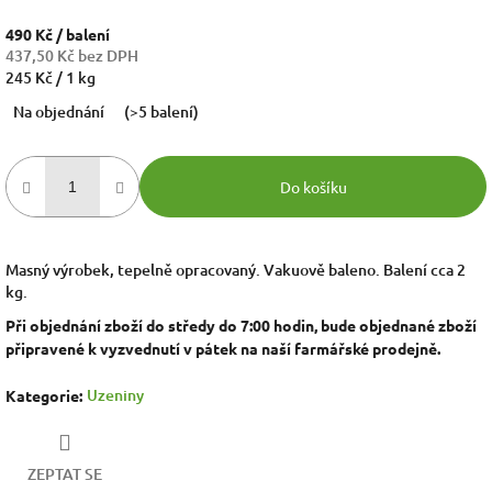
490 Kč
/ balení
437,50 Kč bez DPH
Měrná
245 Kč / 1 kg
cena:
Na objednání
(>5 balení)
Do košíku
Masný výrobek, tepelně opracovaný. Vakuově baleno. Balení cca 2
kg.
Při objednání zboží do středy do 7:00 hodin, bude objednané zboží
připravené k vyzvednutí v pátek na naší farmářské prodejně.
Uzeniny
Kategorie
:
ZEPTAT SE