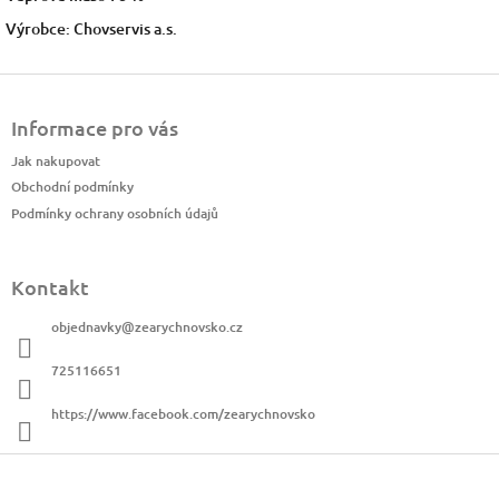
Výrobce: Chovservis a.s.
Z
á
Informace pro vás
p
a
Jak nakupovat
t
Obchodní podmínky
í
Podmínky ochrany osobních údajů
Kontakt
objednavky
@
zearychnovsko.cz
725116651
https://www.facebook.com/zearychnovsko