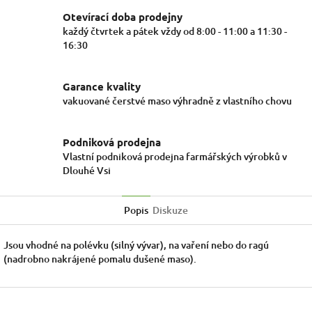
Otevírací doba prodejny
každý čtvrtek a pátek vždy od 8:00 - 11:00 a 11:30 -
16:30
Garance kvality
vakuované čerstvé maso výhradně z vlastního chovu
Podniková prodejna
Vlastní podniková prodejna farmářských výrobků v
Dlouhé Vsi
Popis
Diskuze
Jsou vhodné na polévku (silný vývar), na vaření nebo do ragú
(nadrobno nakrájené pomalu dušené maso).
Z
á