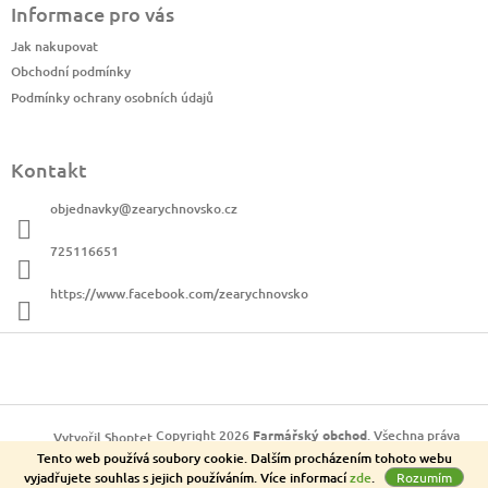
Informace pro vás
p
a
Jak nakupovat
t
Obchodní podmínky
í
Podmínky ochrany osobních údajů
Kontakt
objednavky
@
zearychnovsko.cz
725116651
https://www.facebook.com/zearychnovsko
Copyright 2026
Farmářský obchod
. Všechna práva
Vytvořil Shoptet
Tento web používá soubory cookie. Dalším procházením tohoto webu
vyhrazena.
vyjadřujete souhlas s jejich používáním. Více informací
zde
.
Rozumím