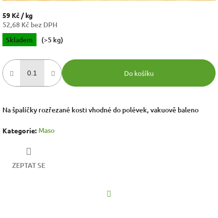
59 Kč
/ kg
52,68 Kč bez DPH
Měrná
Skladem
(>5 kg)
cena:
Do košíku
Na špalíčky rozřezané kosti vhodné do polévek, vakuově baleno
Maso
Kategorie
:
ZEPTAT SE
Facebook