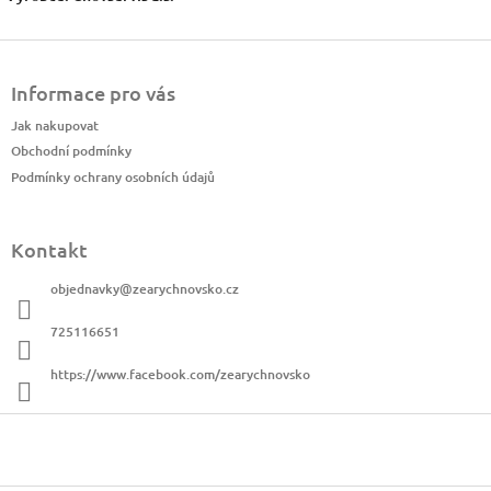
Z
á
Informace pro vás
p
a
Jak nakupovat
t
Obchodní podmínky
í
Podmínky ochrany osobních údajů
Kontakt
objednavky
@
zearychnovsko.cz
725116651
https://www.facebook.com/zearychnovsko