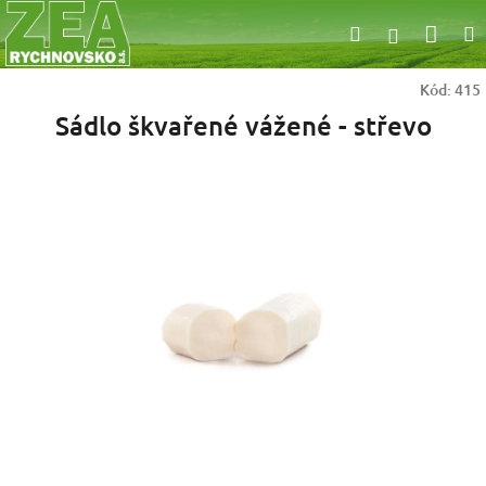
Přejít
Nák
Hledat
na
Přihlášen
obsah
koší
Kód:
415
Sádlo škvařené vážené - střevo