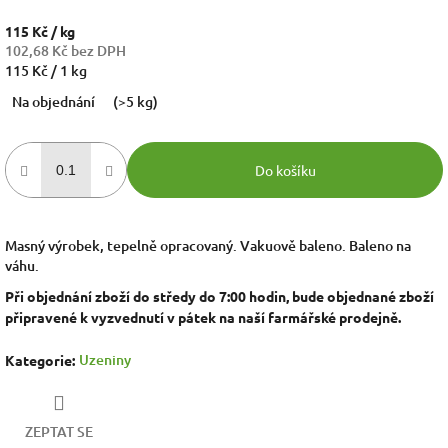
115 Kč
/ kg
102,68 Kč bez DPH
Měrná
115 Kč / 1 kg
cena:
Na objednání
(>5 kg)
Do košíku
Masný výrobek, tepelně opracovaný. Vakuově baleno. Baleno na
váhu.
Při objednání zboží do středy do 7:00 hodin, bude objednané zboží
připravené k vyzvednutí v pátek na naší farmářské prodejně.
Uzeniny
Kategorie
:
ZEPTAT SE