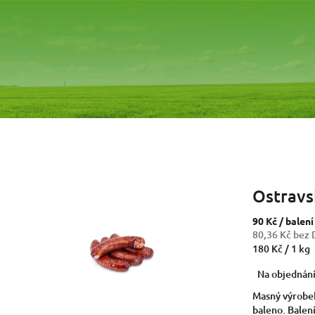
Ostravs
90 Kč
/ balení
80,36 Kč bez
Měrná
180 Kč / 1 kg
cena:
Na objednán
Masný výrobe
baleno. Balení