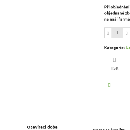
Při objednání
objednané zbo
na naší farmá
Uz
Kategorie
:
TISK
Facebook
Otevírací doba