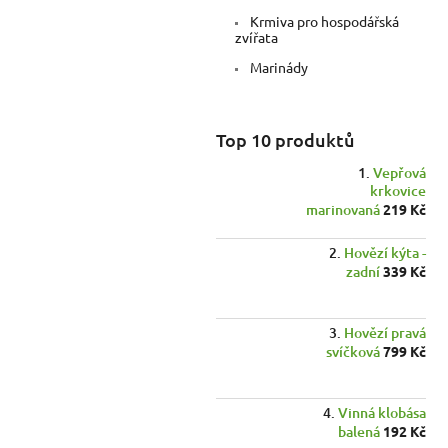
a
Krmiva pro hospodářská
n
zvířata
e
Marinády
l
Top 10 produktů
Vepřová
krkovice
marinovaná
219 Kč
Hovězí kýta -
zadní
339 Kč
Hovězí pravá
svíčková
799 Kč
Vinná klobása
balená
192 Kč