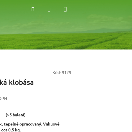
Nákupní
Hledat
Přihlášení
košík
Kód:
9129
ká klobása
 DPH
í
(>5 balení)
k, tepelně opracovaný. Vakuově
 cca 0,5 kg.