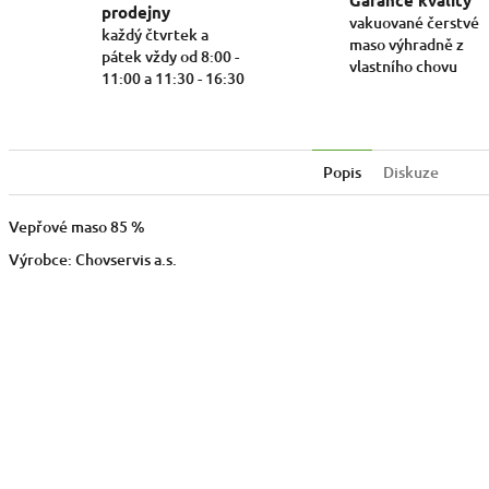
Garance kvality
prodejny
vakuované čerstvé
každý čtvrtek a
maso výhradně z
pátek vždy od 8:00 -
vlastního chovu
11:00 a 11:30 - 16:30
Popis
Diskuze
Vepřové maso 85 %
Výrobce: Chovservis a.s.