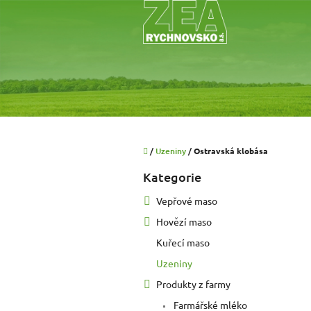
Přejít
na
obsah
Domů
/
Uzeniny
/
Ostravská klobása
P
Kategorie
Přeskočit
o
kategorie
s
Vepřové maso
t
Hovězí maso
r
a
Kuřecí maso
n
Uzeniny
n
í
Produkty z farmy
p
Farmářské mléko