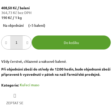
408,50 Kč
/ balení
364,73 Kč bez DPH
Měrná
190 Kč / 1 kg
cena:
Na objednání
(>5 balení)
Do košíku
Vždy čerstvé, chlazené a vakuově balené.
Při objednání zboží do středy do 12:00 hodin, bude objednané zboží
připravené k vyzvednutí v pátek na naší farmářské prodejně.
Kuřecí maso
Kategorie
:
ZEPTAT SE