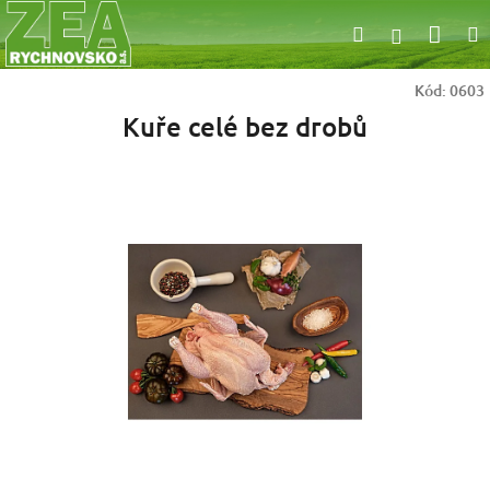
Přejít
Nák
Hledat
na
Přihlášen
obsah
koší
Kód:
0603
Kuře celé bez drobů