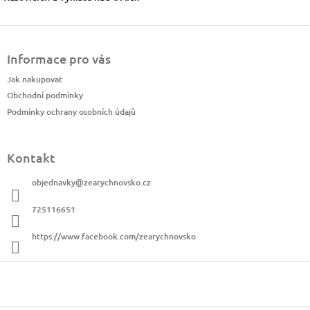
Z
á
Informace pro vás
p
a
Jak nakupovat
t
Obchodní podmínky
í
Podmínky ochrany osobních údajů
Kontakt
objednavky
@
zearychnovsko.cz
725116651
https://www.facebook.com/zearychnovsko