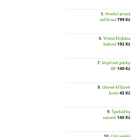
Hovězí pravá
svíčková
799 Kč
Vinná klobása
balená
192 Kč
Vepřové párky
BF
140 Kč
Uzené křížové
kosti
45 Kč
Špekáčky
vazané
145 Kč
Ostravská