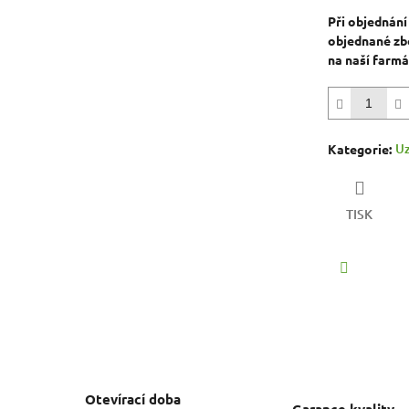
Při objednání
objednané zbo
na naší farm
Uz
Kategorie
:
TISK
Facebook
Otevírací doba