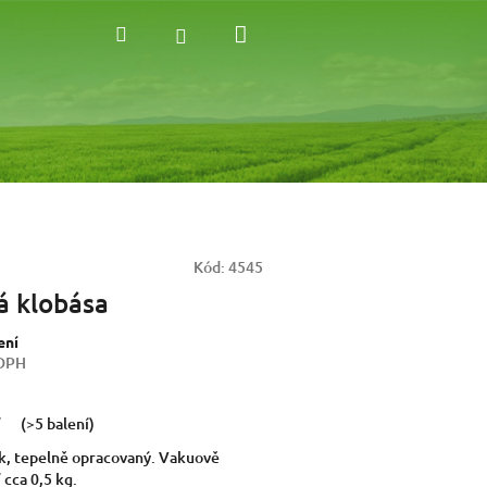
Nákupní
Hledat
Přihlášení
košík
Kód:
4545
 klobása
ení
 DPH
í
(>5 balení)
k, tepelně opracovaný. Vakuově
 cca 0,5 kg.