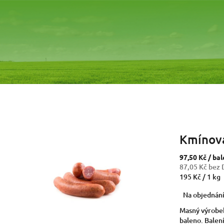
Kmínová
97,50 Kč
/ bal
87,05 Kč bez
Měrná
195 Kč / 1 kg
cena:
Na objednán
Masný výrobe
baleno. Balení