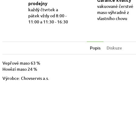
Garance kvality
prodejny
vakuované čerstvé
každý čtvrtek a
maso výhradně z
pátek vždy od 8:00 -
vlastního chovu
11:00 a 11:30 - 16:30
Popis
Diskuze
Vepřové maso 63 %
Hovězí maso 24 %
Výrobce: Chovservis a.s.