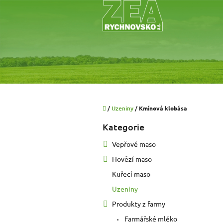
Přejít
na
obsah
Domů
/
Uzeniny
/
Kmínová klobása
P
Kategorie
Přeskočit
o
kategorie
s
Vepřové maso
t
Hovězí maso
r
a
Kuřecí maso
n
Uzeniny
n
í
Produkty z farmy
p
Farmářské mléko