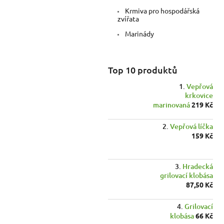
a
Krmiva pro hospodářská
n
zvířata
e
Marinády
l
Top 10 produktů
Vepřová
krkovice
marinovaná
219 Kč
Vepřová líčka
159 Kč
Hradecká
grilovací klobása
87,50 Kč
Grilovací
klobása
66 Kč