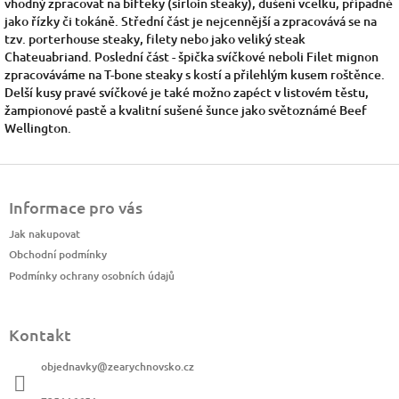
vhodný zpracovat na bifteky (sirloin steaky), dušení vcelku, případně
jako řízky či tokáně. Střední část je nejcennější a zpracovává se na
tzv. porterhouse steaky, filety nebo jako veliký steak
Chateuabriand. Poslední část - špička svíčkové neboli Filet mignon
zpracováváme na T-bone steaky s kostí a přilehlým kusem roštěnce.
Delší kusy pravé svíčkové je také možno zapéct v listovém těstu,
žampionové pastě a kvalitní sušené šunce jako světoznámé Beef
Wellington.
Z
á
Informace pro vás
p
a
Jak nakupovat
t
Obchodní podmínky
í
Podmínky ochrany osobních údajů
Kontakt
objednavky
@
zearychnovsko.cz