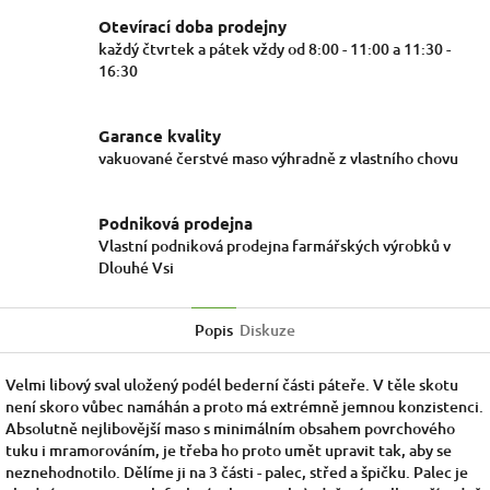
Otevírací doba prodejny
každý čtvrtek a pátek vždy od 8:00 - 11:00 a 11:30 -
16:30
Garance kvality
vakuované čerstvé maso výhradně z vlastního chovu
Podniková prodejna
Vlastní podniková prodejna farmářských výrobků v
Dlouhé Vsi
Popis
Diskuze
Velmi libový sval uložený podél bederní části páteře. V těle skotu
není skoro vůbec namáhán a proto má extrémně jemnou konzistenci.
Absolutně nejlibovější maso s minimálním obsahem povrchového
tuku i mramorováním, je třeba ho proto umět upravit tak, aby se
neznehodnotilo. Dělíme ji na 3 části - palec, střed a špičku. Palec je