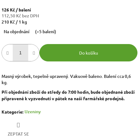
126 Kč
/ balení
112,50 Kč bez DPH
Měrná
210 Kč / 1 kg
cena:
Na objednání
(>5 balení)
Do košíku
Masný výrobek, tepelně upravený. Vakuově baleno. Balení cca 0,6
kg.
Při objednání zboží do středy do 7:00 hodin, bude objednané zboží
připravené k vyzvednutí v pátek na naší farmářské prodejně.
Uzeniny
Kategorie
:
ZEPTAT SE