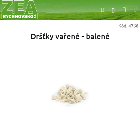
Přejít
Nák
Hledat
na
Přihlášen
obsah
koší
Kód:
4768
Dršťky vařené - balené