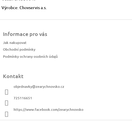
Výrobce: Chovservis a.s.
Z
á
Informace pro vás
p
a
Jak nakupovat
t
Obchodní podmínky
í
Podmínky ochrany osobních údajů
Kontakt
objednavky
@
zearychnovsko.cz
725116651
https://www.facebook.com/zearychnovsko