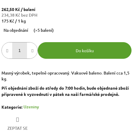
262,50 Kč
/ balení
234,38 Kč bez DPH
Měrná
175 Kč / 1 kg
cena:
Na objednání
(>5 balení)
Do košíku
Masný výrobek, tepelně opracovaný. Vakuově baleno. Balení cca 1,5
kg.
Při objednání zboží do středy do 7:00 hodin, bude objednané zboží
připravené k vyzvednutí v pátek na naší farmářské prodejně.
Uzeniny
Kategorie
:
ZEPTAT SE