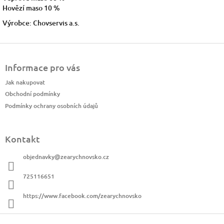
Hovězí maso 10 %
Výrobce: Chovservis a.s.
Z
á
Informace pro vás
p
a
Jak nakupovat
t
Obchodní podmínky
í
Podmínky ochrany osobních údajů
Kontakt
objednavky
@
zearychnovsko.cz
725116651
https://www.facebook.com/zearychnovsko