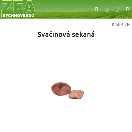
Přejít
Nák
Hledat
na
Přihlášen
obsah
koší
Kód:
4536
Svačinová sekaná